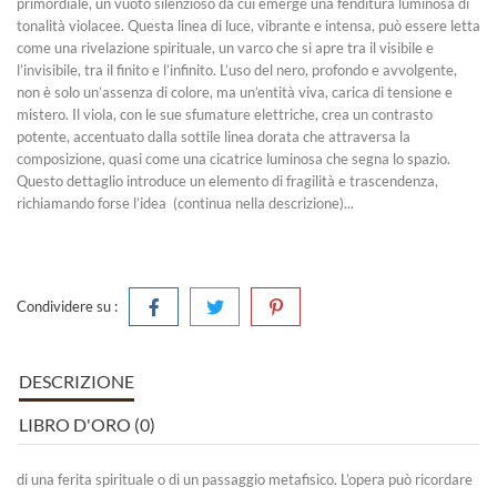
primordiale, un vuoto silenzioso da cui emerge una fenditura luminosa di
tonalità violacee. Questa linea di luce, vibrante e intensa, può essere letta
come una rivelazione spirituale, un varco che si apre tra il visibile e
l’invisibile, tra il finito e l’infinito. L’uso del nero, profondo e avvolgente,
non è solo un’assenza di colore, ma un’entità viva, carica di tensione e
mistero. Il viola, con le sue sfumature elettriche, crea un contrasto
potente, accentuato dalla sottile linea dorata che attraversa la
composizione, quasi come una cicatrice luminosa che segna lo spazio.
Questo dettaglio introduce un elemento di fragilità e trascendenza,
richiamando forse l’idea (continua nella descrizione)...
Condividere su :
DESCRIZIONE
LIBRO D'ORO (0)
di una ferita spirituale o di un passaggio metafisico. L’opera può ricordare