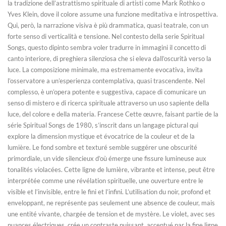
la tradizione dell’astrattismo spirituale di artisti come Mark Rothko o
Yves Klein, dove il colore assume una funzione meditativa e introspettiva.
Qui, però, la narrazione visiva è più drammatica, quasi teatrale, con un
forte senso di verticalità e tensione. Nel contesto della serie Spiritual
Songs, questo dipinto sembra voler tradurre in immagini il concetto di
canto interiore, di preghiera silenziosa che si eleva dall’oscurità verso la
luce. La composizione minimale, ma estremamente evocativa, invita
l’osservatore a un’esperienza contemplativa, quasi trascendente. Nel
complesso, è un’opera potente e suggestiva, capace di comunicare un
senso di mistero e di ricerca spirituale attraverso un uso sapiente della
luce, del colore e della materia. Francese Cette œuvre, faisant partie de la
série Spiritual Songs de 1980, s’inscrit dans un langage pictural qui
explore la dimension mystique et évocatrice de la couleur et de la
lumière. Le fond sombre et texturé semble suggérer une obscurité
primordiale, un vide silencieux d’où émerge une fissure lumineuse aux
tonalités violacées. Cette ligne de lumière, vibrante et intense, peut être
interprétée comme une révélation spirituelle, une ouverture entre le
visible et l’invisible, entre le fini et l’infini. L’utilisation du noir, profond et
enveloppant, ne représente pas seulement une absence de couleur, mais
une entité vivante, chargée de tension et de mystère. Le violet, avec ses
nuances électriques, crée un contraste puissant, accentué par la fine ligne