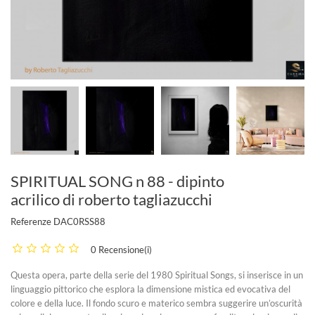
SPIRITUAL SONG n 88 - dipinto
acrilico di roberto tagliazucchi
Referenze
DAC0RSS88
0 Recensione(i)
Questa opera, parte della serie del 1980 Spiritual Songs, si inserisce in un
linguaggio pittorico che esplora la dimensione mistica ed evocativa del
colore e della luce. Il fondo scuro e materico sembra suggerire un’oscurità