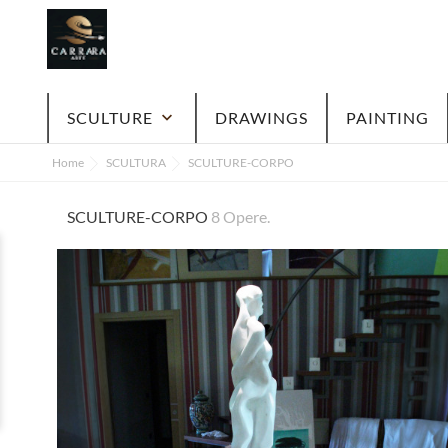
SCULTURE
keyboard_arrow_down
DRAWINGS
PAINTING
Home
SCULTURA
SCULTURE-CORPO
SCULTURE-CORPO
8 Opere.