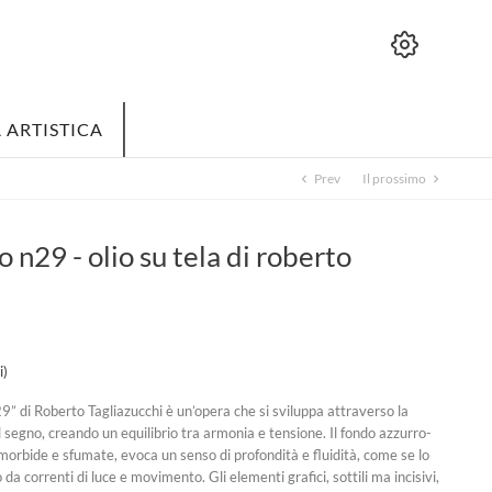
 ARTISTICA
Prev
Il prossimo
chevron_left
chevron_right
 n29 - olio su tela di roberto
i)
9” di Roberto Tagliazucchi è un’opera che si sviluppa attraverso la
l segno, creando un equilibrio tra armonia e tensione. Il fondo azzurro-
 morbide e sfumate, evoca un senso di profondità e fluidità, come se lo
da correnti di luce e movimento. Gli elementi grafici, sottili ma incisivi,