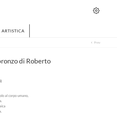
 ARTISTICA
Prev
chevron_left
bronzo di Roberto
i)
olo al corpo umano,
a.
aica
a.