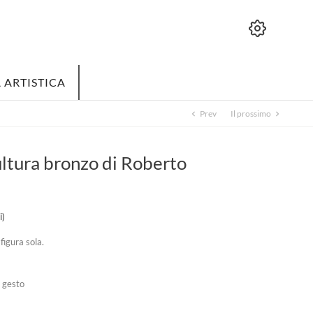
 ARTISTICA
Prev
Il prossimo
chevron_left
chevron_right
tura bronzo di Roberto
i)
figura sola.
l gesto