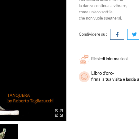
la danza continua a vibrare,
come un’eco sottile
che non vuole spegnersi.
Condividere su :
Richiedi informazioni
Libro d'oro-
firma la tua visita e lasci