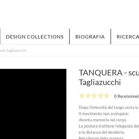
DESIGN COLLECTIONS
BIOGRAFIA
RICERCA
rto Tagliazucchi
TANQUERA - scul
Tagliazucchi
0 Recensione(
Dopo l’intensità del tango resta la 
Il movimento non scompare:
diventa memoria nel corpo.
La postura trattiene l’eleganza de
e la distanza del desiderio.
Nel silenzio della materia