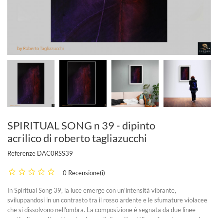
SPIRITUAL SONG n 39 - dipinto
acrilico di roberto tagliazucchi
Referenze
DAC0RSS39
0 Recensione(i)
In Spiritual Song 39, la luce emerge con un’intensità vibrante,
sviluppandosi in un contrasto tra il rosso ardente e le sfumature violacee
che si dissolvono nell’ombra. La composizione è segnata da due linee