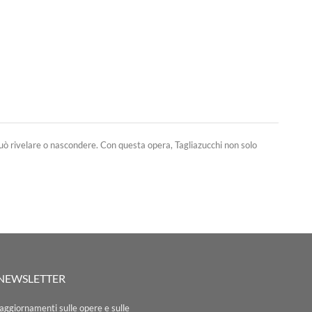
 può rivelare o nascondere. Con questa opera, Tagliazucchi non solo
A NEWSLETTER
e aggiornamenti sulle opere e sulle