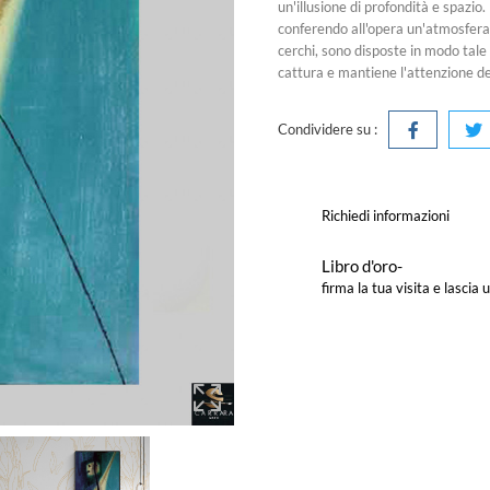
un'illusione di profondità e spazio.
conferendo all'opera un'atmosfera
cerchi, sono disposte in modo tale
cattura e mantiene l'attenzione de
Condividere su :
Richiedi informazioni
Libro d'oro-
firma la tua visita e lasci