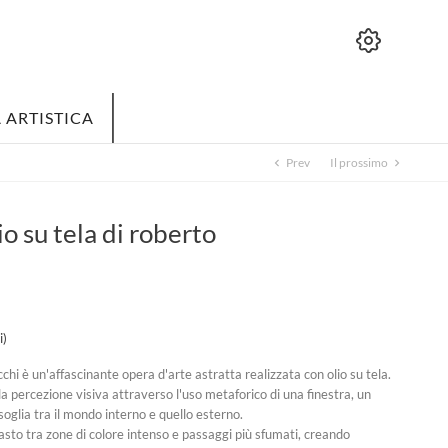
 ARTISTICA
Prev
Il prossimo
chevron_left
chevron_right
 su tela di roberto
i)
chi è un'affascinante opera d'arte astratta realizzata con olio su tela.
a percezione visiva attraverso l'uso metaforico di una finestra, un
oglia tra il mondo interno e quello esterno.
asto tra zone di colore intenso e passaggi più sfumati, creando