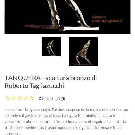
TANQUERA - scultura bronzo di
Roberto Tagliazucchi
0 Recensione(i)
La scultura
Tanguera
coglie l’attimo sospeso della danza, quando il corpo
si tende e il gesto diventa attesa. La figura femminile, slanciata e
vibrante, sembra ascoltare il ritmo prima ancora di seguirlo. La materia
trattiene il movimento, trasformandolo in eleganza silenziosa e forza
interiore.