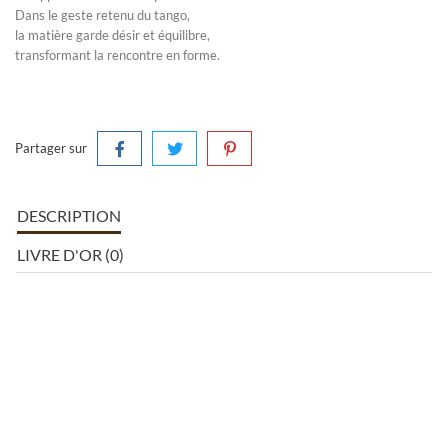
Dans le geste retenu du tango,
la matière garde désir et équilibre,
transformant la rencontre en forme.
Partager sur
DESCRIPTION
LIVRE D'OR (0)
Sculpture en bronze à la cire perdue, réalisée en 2005
Dimensions :