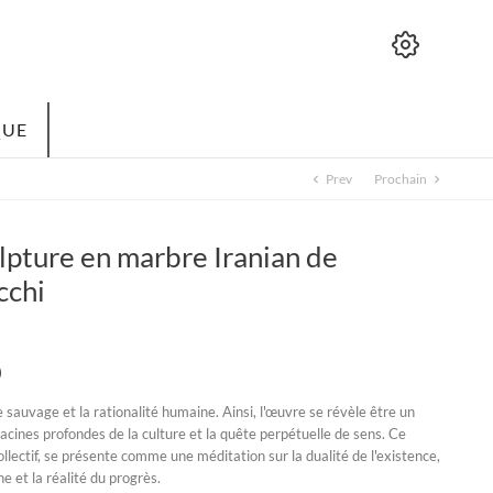
QUE
Prev
Prochain
chevron_left
chevron_right
pture en marbre Iranian de
cchi
)
e sauvage et la rationalité humaine. Ainsi, l'œuvre se révèle être un
acines profondes de la culture et la quête perpétuelle de sens. Ce
ollectif, se présente comme une méditation sur la dualité de l'existence,
e et la réalité du progrès.