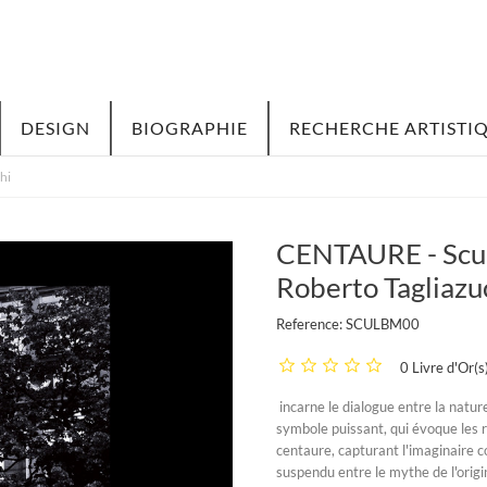
DESIGN
BIOGRAPHIE
RECHERCHE ARTISTI
hi
CENTAURE - Scul
Roberto Tagliazu
Reference:
SCULBM00
0 Livre d'Or(s
incarne le dialogue entre la natur
symbole puissant, qui évoque les r
centaure, capturant l'imaginaire c
suspendu entre le mythe de l'origin