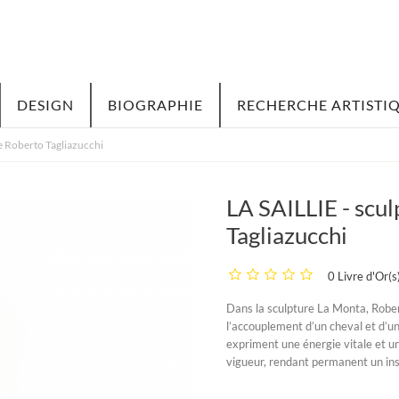
DESIGN
BIOGRAPHIE
RECHERCHE ARTISTI
e Roberto Tagliazucchi
LA SAILLIE - scu
Tagliazucchi
0 Livre d'Or(s
Dans la sculpture
La Monta
, Robe
l’accouplement d’un cheval et d’u
expriment une énergie vitale et u
vigueur, rendant permanent un inst