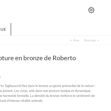
QUE
Prev
Prochain
chevron_left
chevron_right
lpture en bronze de Roberto
)
rto Tagliazucchi fixe dans le bronze un geste primordial de la nature :
ne jument. Les corps, unis dans une posture tendue et dynamique,
ne harmonie formelle. La densité du bronze renforce le sentiment de
ant d’intense vitalité animale.