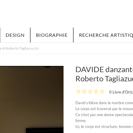
DESIGN
BIOGRAPHIE
RECHERCHE ARTISTI
 di Roberto Tagliazucchi
DAVIDE danzante 
Roberto Tagliazu
0 Livre d'Or(s
David s’élève dans le marbre comm
Le corps est traversé par le mouv
Ce n’est pas une danse spectaculai
forme.
Ici, le corps est structure, tension 