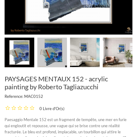
PAYSAGES MENTAUX 152 - acrylic
painting by Roberto Tagliazucchi
Reference:
MAC0152
0 Livre d'Or(s)
Paesaggio Mentale 152 est un fragment de tempête, une mer en furie
qui engloutit et repousse, une vague qui se brise contre une réalité
fracturée. Le bleu est profond, implacable, un tourbillon qui attire le