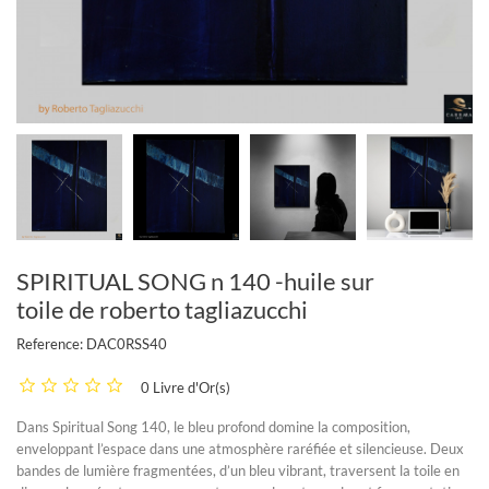
SPIRITUAL SONG n 140 -huile sur
toile de roberto tagliazucchi
Reference:
DAC0RSS40
0 Livre d'Or(s)
Dans Spiritual Song 140, le bleu profond domine la composition,
enveloppant l’espace dans une atmosphère raréfiée et silencieuse. Deux
bandes de lumière fragmentées, d’un bleu vibrant, traversent la toile en