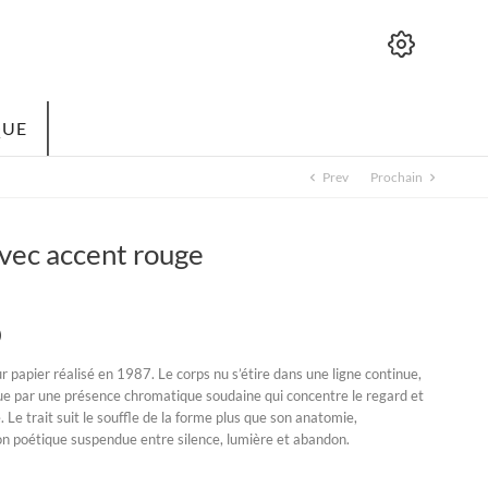
QUE
Prev
Prochain
chevron_left
chevron_right
avec accent rouge
)
r papier réalisé en 1987. Le corps nu s’étire dans une ligne continue,
pue par une présence chromatique soudaine qui concentre le regard et
 Le trait suit le souffle de la forme plus que son anatomie,
ion poétique suspendue entre silence, lumière et abandon.